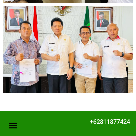
+62811877424